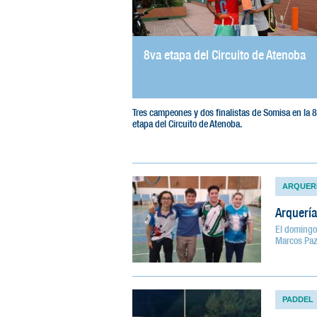
8va etapa del Circuito de Atenoba
Tres campeones y dos finalistas de Somisa en la 
etapa del Circuito de Atenoba.
ARQUER
Arquería
El domingo 
Marcos Paz
PADDEL