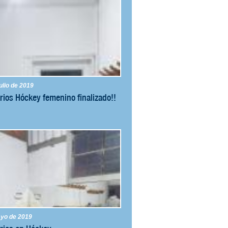
Despedida de año de pileta climatizada
ulio de 2019
rios Hóckey femenino finalizado!!
ábado 23 de Noviembre, se realizó la despedida de año de la pilet
ayo de 2019