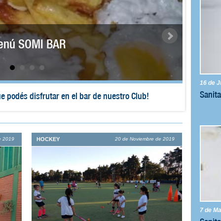
y- Cierre de año
16 de J
Sanita
el campamento en el Club de la Escuelita de Hóckey.
El pasado s
e 2019
HOCKEY
20 de Noviembre de 2019
7 de M