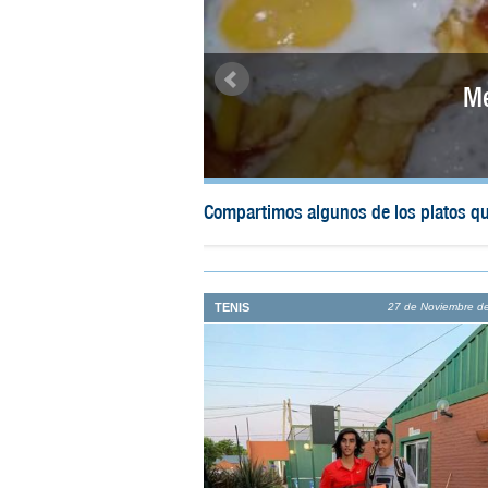
Hócke
 de nuestro Club!
El sábado 07 y domingo 08 se realizó 
TENIS
27 de Noviembre d