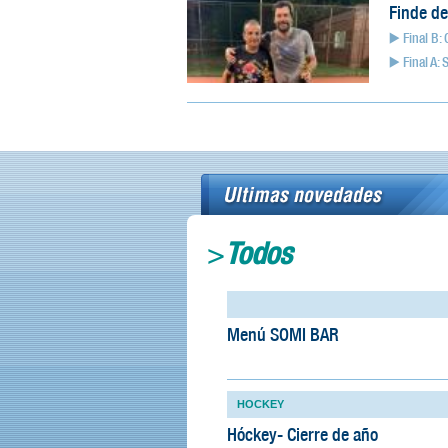
Finde de
▶️ Final B:
▶️ Final A:
>
Todos
Menú SOMI BAR
HOCKEY
Hóckey- Cierre de año