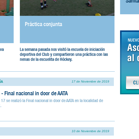
Sanit
Práctica conjunta
8va
La semana pasada nos visitó la escuela de iniciación
deportiva del Club y compartieron una práctica con las
nenas de la escuelita de Hóckey.
ÍA
17 de Noviembre de 2019
 - Final nacional in door de AATA
17 se realizó la Final nacional in door de AATA en la localidad de
.
10 de Noviembre de 2019